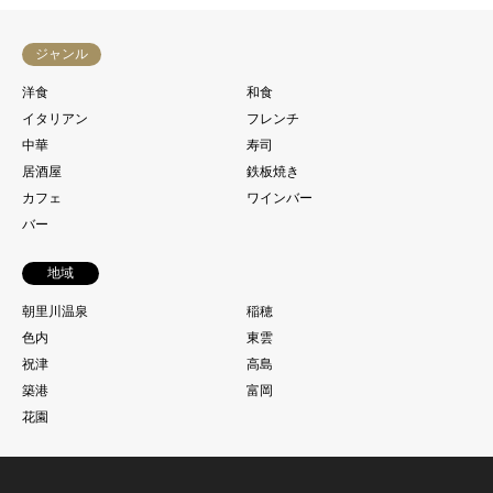
ジャンル
洋食
和食
イタリアン
フレンチ
中華
寿司
居酒屋
鉄板焼き
カフェ
ワインバー
バー
地域
朝里川温泉
稲穂
色内
東雲
祝津
高島
築港
富岡
花園