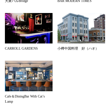
大衆バルBridge
BAR MODERN TIMES
CARROLL GARDENS
小樽中国料理 好（ハオ）
Cafe＆DiningBar With Cat’s
Lamp