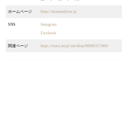
ホームページ
https://stoneandiron.jp
SNS
Instagram
Facebook
関連ページ
https://otaru.mypl.net/shop/00000357660/