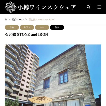
検索
紹介ページ
石と鉄 STONE and IRON
洋食
カフェ
バー
色内
石と鉄 STONE and IRON