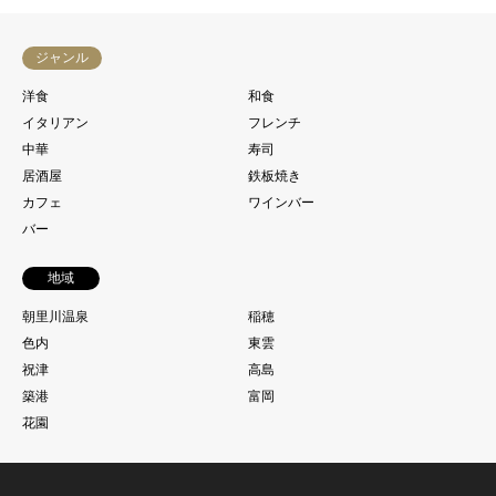
ジャンル
洋食
和食
イタリアン
フレンチ
中華
寿司
居酒屋
鉄板焼き
カフェ
ワインバー
バー
地域
朝里川温泉
稲穂
色内
東雲
祝津
高島
築港
富岡
花園