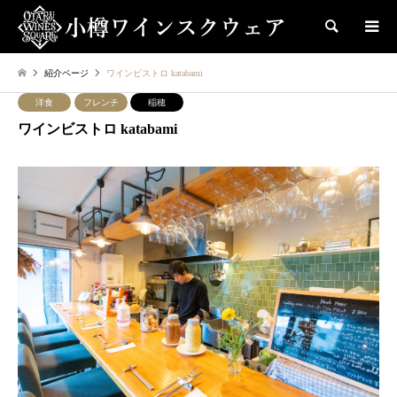
検索
紹介ページ
ワインビストロ katabami
洋食
フレンチ
稲穂
ワインビストロ katabami