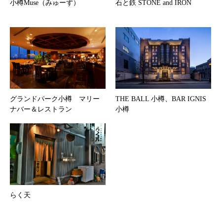
小樽Muse（みゅーず）
石と鉄 STONE and IRON
グランドパーク小樽 マリー
THE BALL 小樽、BAR IGNIS
ナバー＆レストラン
小樽
らく天