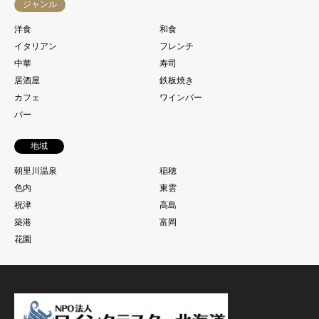
ジャンル
洋食
和食
イタリアン
フレンチ
中華
寿司
居酒屋
鉄板焼き
カフェ
ワインバー
バー
地域
朝里川温泉
稲穂
色内
東雲
祝津
高島
築港
富岡
花園