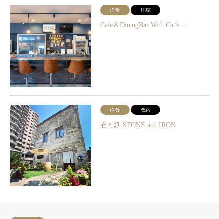
洋食
稲穂
Cafe＆DiningBar With Cat’s …
洋食
色内
石と鉄 STONE and IRON