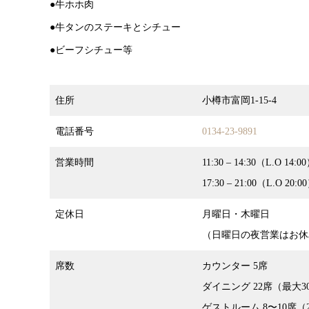
●牛ホホ肉
●牛タンのステーキとシチュー
●ビーフシチュー等
住所
小樽市富岡1-15-4
電話番号
0134-23-9891
営業時間
11:30 – 14:30（L.O 14:0
17:30 – 21:00（L.O 20:0
定休日
月曜日・木曜日
（日曜日の夜営業はお休
席数
カウンター 5席
ダイニング 22席（最大3
ゲストルーム 8〜10席