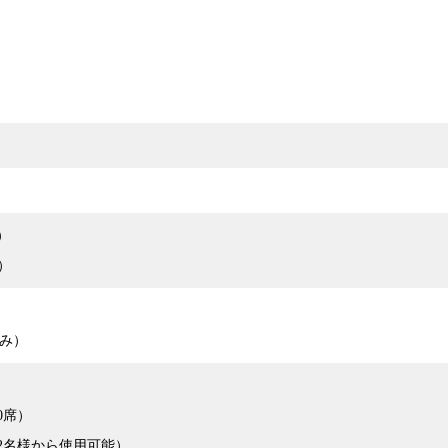
0）
0）
み）
0席）
（2名様から使用可能）