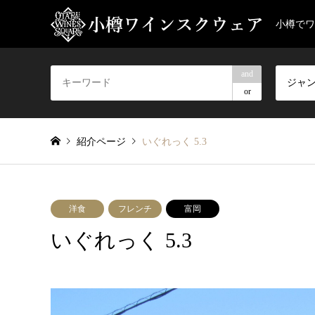
小樽でワ
and
ジャ
or
紹介ページ
いぐれっく 5.3
洋食
フレンチ
富岡
いぐれっく 5.3