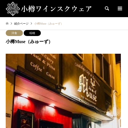
検索
紹介ページ
小樽Muse（みゅーず）
洋食
稲穂
小樽Muse（みゅーず）