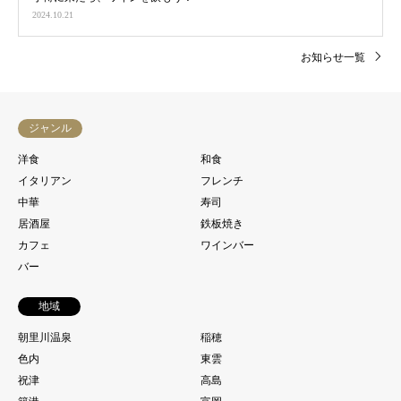
2024.10.21
お知らせ一覧
ジャンル
洋食
和食
イタリアン
フレンチ
中華
寿司
居酒屋
鉄板焼き
カフェ
ワインバー
バー
地域
朝里川温泉
稲穂
色内
東雲
祝津
高島