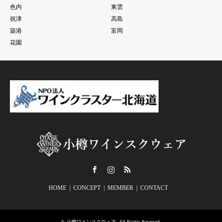
色内
東雲
祝津
高島
築港
富岡
花園
Facebook
Instagram
RSS
HOME
CONCEPT
MEMBER
CONTACT
©
小樽ワインスクウェア
. All Rights Reserved.