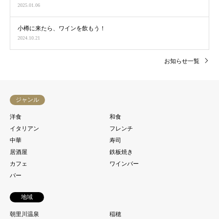
2025.01.06
小樽に来たら、ワインを飲もう！
2024.10.21
お知らせ一覧
ジャンル
洋食
和食
イタリアン
フレンチ
中華
寿司
居酒屋
鉄板焼き
カフェ
ワインバー
バー
地域
朝里川温泉
稲穂