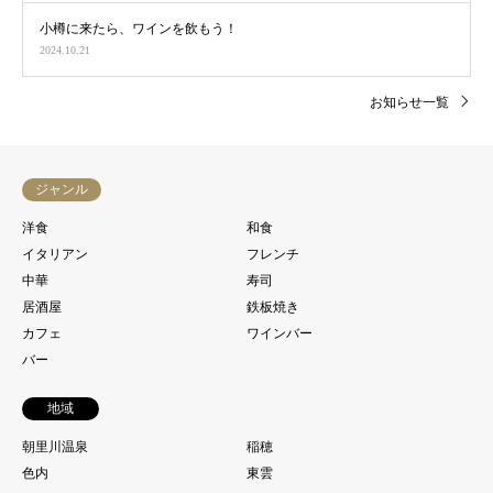
小樽に来たら、ワインを飲もう！
2024.10.21
お知らせ一覧
ジャンル
洋食
和食
イタリアン
フレンチ
中華
寿司
居酒屋
鉄板焼き
カフェ
ワインバー
バー
地域
朝里川温泉
稲穂
色内
東雲